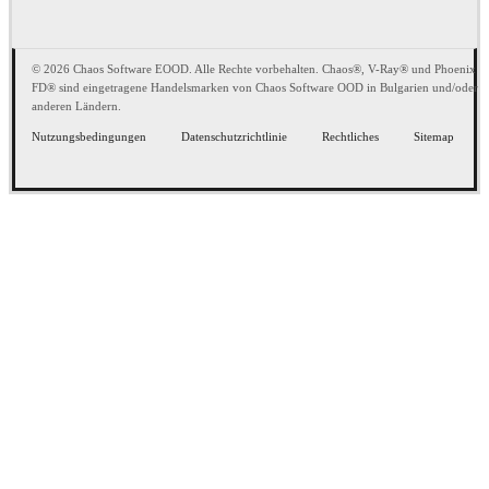
© 2026 Chaos Software EOOD. Alle Rechte vorbehalten. Chaos®, V-Ray® und Phoenix
FD® sind eingetragene Handelsmarken von Chaos Software OOD in Bulgarien und/oder
anderen Ländern.
Nutzungsbedingungen
Datenschutzrichtlinie
Rechtliches
Sitemap