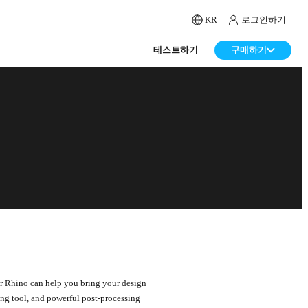
KR
로그인하기
테스트하기
구매하기
r Rhino can help you bring your design
ting tool, and powerful post-processing