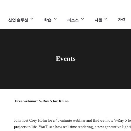
가격
산업 솔루션
학습
리소스
지원
Events
Free webinar: V-Ray 5 for Rhino
Join host Cory Holm for a 45-minute webinar and find out how V-Ray 5 fo
projects to life. You’ll see how real-time rendering, a new generative ligh