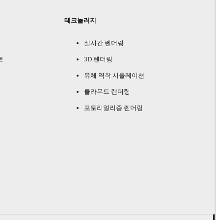
테크놀러지
실시간 렌더링
트
3D 렌더링
유체 역학 시뮬레이션
클라우드 렌더링
포토리얼리즘 렌더링