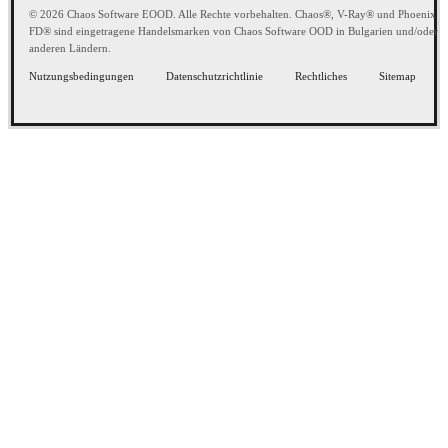
© 2026 Chaos Software EOOD. Alle Rechte vorbehalten. Chaos®, V-Ray® und Phoenix
FD® sind eingetragene Handelsmarken von Chaos Software OOD in Bulgarien und/oder
anderen Ländern.
Nutzungsbedingungen
Datenschutzrichtlinie
Rechtliches
Sitemap