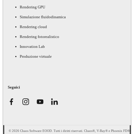
Rendering GPU
Simulazione fluidodinamica
Rendering cloud
Rendering fotorealistico
Innovation Lab
Produzione virtuale
Seguici
© 2026 Chaos Software EOOD. Tutti i diritti riservati. Chaos®, V-Ray® e Phoenix FD®