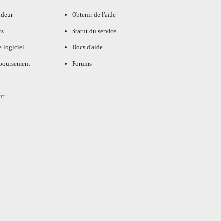
ndeur
Obtenir de l'aide
ts
Statut du service
e logiciel
Docs d'aide
mboursement
Forums
ur