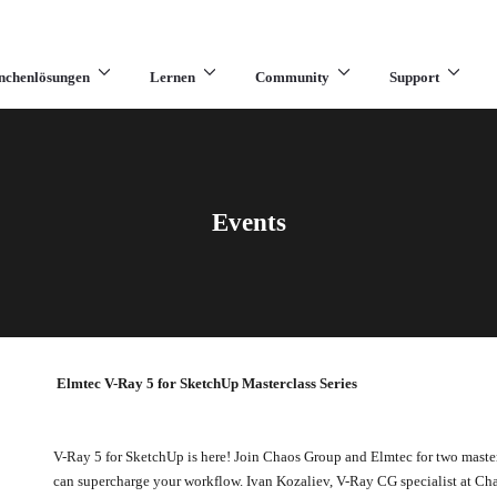
nchenlösungen
Lernen
Community
Support
Events
Elmtec V-Ray 5 for SketchUp Masterclass Series
V-Ray 5 for SketchUp is here! Join Chaos Group and Elmtec for two masterc
can supercharge your workflow. Ivan Kozaliev, V-Ray CG specialist at Ch