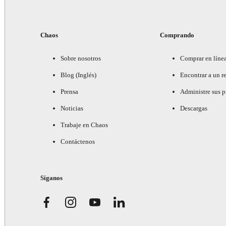
Chaos
Comprando
Sobre nosotros
Comprar en líne
Blog (Inglés)
Encontrar a un re
Prensa
Administre sus 
Noticias
Descargas
Trabaje en Chaos
Contáctenos
Síganos