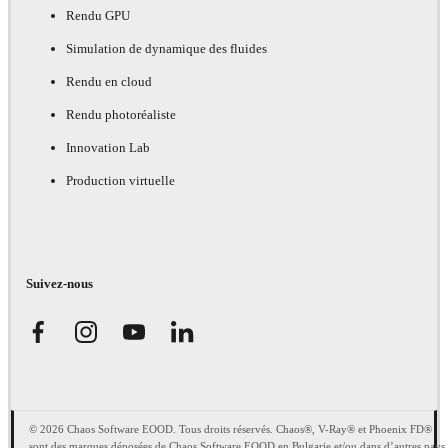
Rendu GPU
Simulation de dynamique des fluides
Rendu en cloud
Rendu photoréaliste
Innovation Lab
Production virtuelle
Suivez-nous
© 2026 Chaos Software EOOD. Tous droits réservés. Chaos®, V-Ray® et Phoenix FD®
sont des marques déposées de Chaos Software EOOD en Bulgarie et/ou dans d’autres pays.