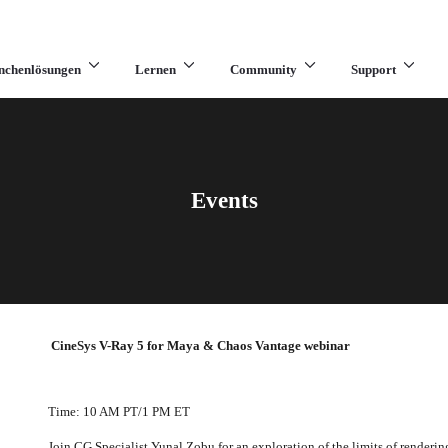
nchenlösungen
Lernen
Community
Support
Events
CineSys V-Ray 5 for Maya & Chaos Vantage webinar
Time: 10 AM PT/1 PM ET
Join CG Specialist Yunal Zobu for an exploration of the limits of rendering