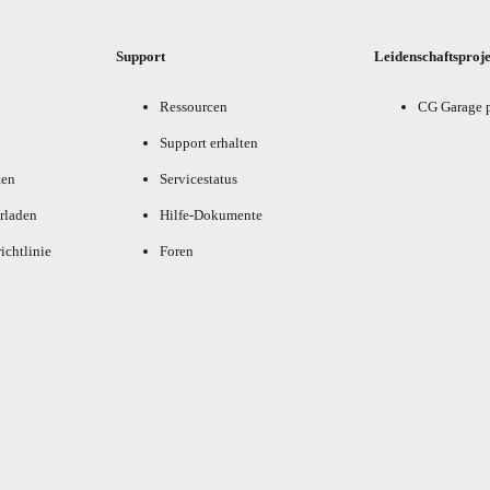
Support
Leidenschaftsproj
Ressourcen
CG Garage 
Support erhalten
ten
Servicestatus
rladen
Hilfe-Dokumente
ichtlinie
Foren