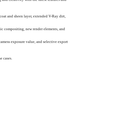
 coat and sheen layer, extended V-Ray dirt,
asic compositing, new render elements, and
amera exposure value, and selective export
se cases.