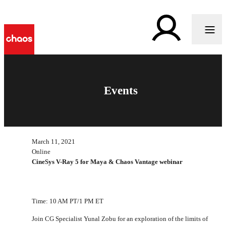
Events
March 11, 2021
Online
CineSys V-Ray 5 for Maya & Chaos Vantage webinar
Time: 10 AM PT/1 PM ET
Join CG Specialist Yunal Zobu for an exploration of the limits of