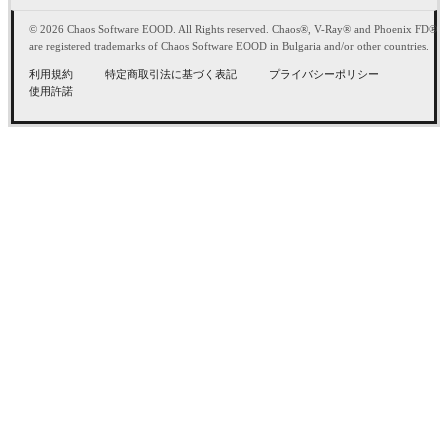
© 2026 Chaos Software EOOD. All Rights reserved. Chaos®, V-Ray® and Phoenix FD®
are registered trademarks of Chaos Software EOOD in Bulgaria and/or other countries.
利用規約
特定商取引法に基づく表記
プライバシーポリシー
使用許諾