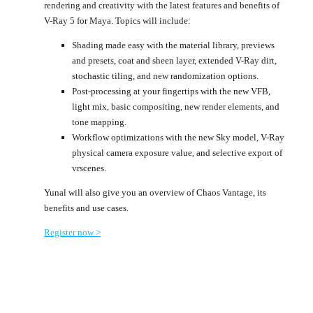
rendering and creativity with the latest features and benefits of
V-Ray 5 for Maya. Topics will include:
Shading made easy with the material library, previews
and presets, coat and sheen layer, extended V-Ray dirt,
stochastic tiling, and new randomization options.
Post-processing at your fingertips with the new VFB,
light mix, basic compositing, new render elements, and
tone mapping.
Workflow optimizations with the new Sky model, V-Ray
physical camera exposure value, and selective export of
vrscenes.
Yunal will also give you an overview of Chaos Vantage, its
benefits and use cases.
Register now >