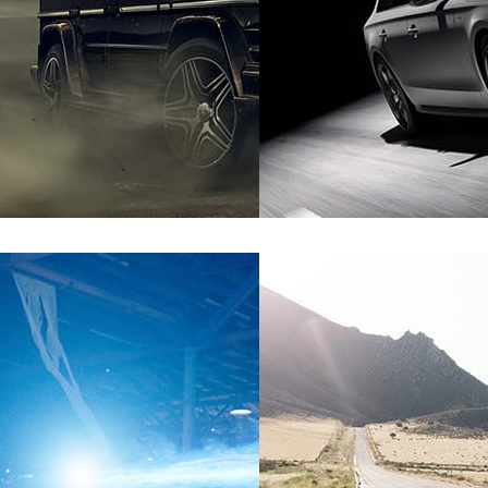
triz
PX Group
Automotriz