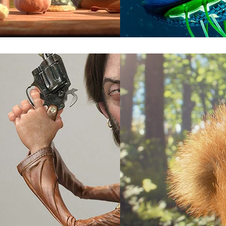
ão
Saddington Baynes
Comunicação