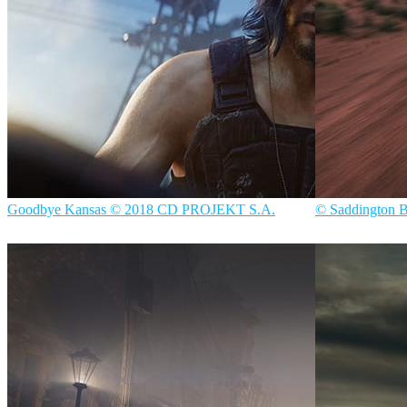
Goodbye Kansas © 2018 CD PROJEKT S.A.
© Saddington 
Goodbye Kansas
Filmes
Saddington Ba