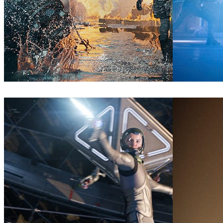
MPC
Jogos
Zoic Studios
Tel