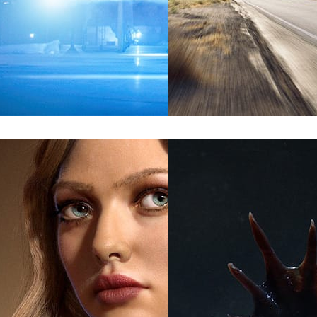
evisão
Taylor James
Automotriz