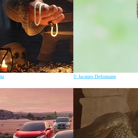
ta
© Jacques Defontaine
a
Arte
Jacques Defontaine
Arte