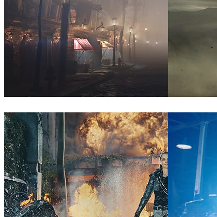
Nitesh Kumar
Arte
PX Group
Automo