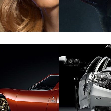
rte
Hernan Melzi
Arte