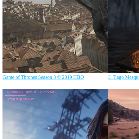
Game of Thrones Season 8 © 2019 HBO
© Tiago Mesqui
ScanlineVFX
Filmes
Tiago Mesquit