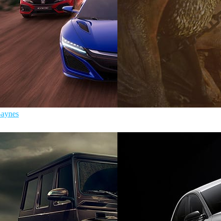
Baynes
Pixomondo
Televisão
ynes
Automotriz