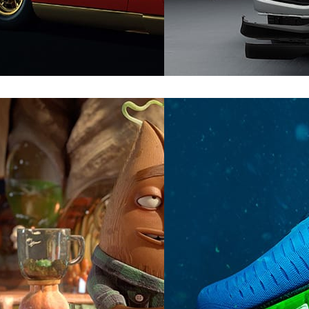
tomotriz
Saddington Baynes
Automotriz