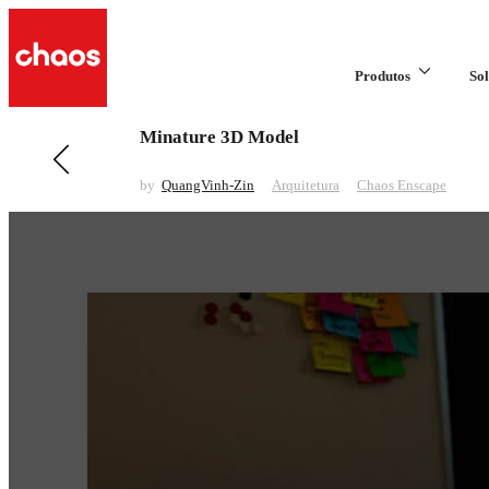
Produtos
Sol
Minature 3D Model
Anterior em Arquitetura
Small afternoon light
by
QuangVinh-Zin
Arquitetura
Chaos Enscape