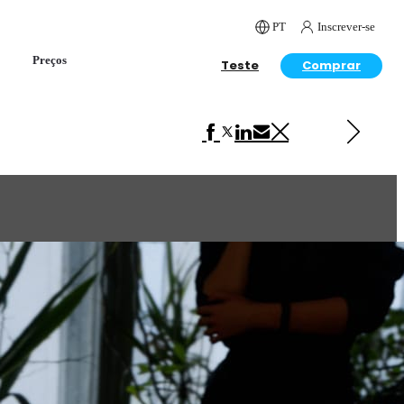
PT
Inscrever-se
Preços
Teste
Comprar
Próximo em Arquitetura
Japanese Style