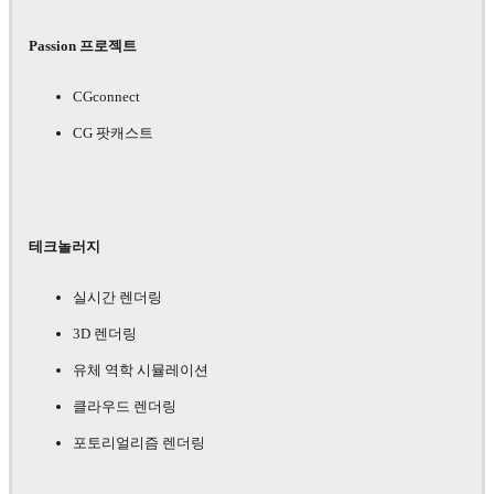
Passion 프로젝트
CGconnect
CG 팟캐스트
테크놀러지
실시간 렌더링
3D 렌더링
유체 역학 시뮬레이션
클라우드 렌더링
포토리얼리즘 렌더링