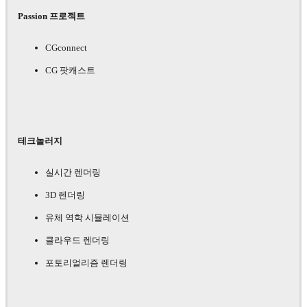
Passion 프로젝트
CGconnect
CG 팟캐스트
테크놀러지
실시간 렌더링
3D 렌더링
유체 역학 시뮬레이션
클라우드 렌더링
포토리얼리즘 렌더링