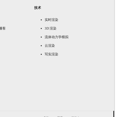
技术
实时渲染
e 播客
3D 渲染
流体动力学模拟
云渲染
写实渲染