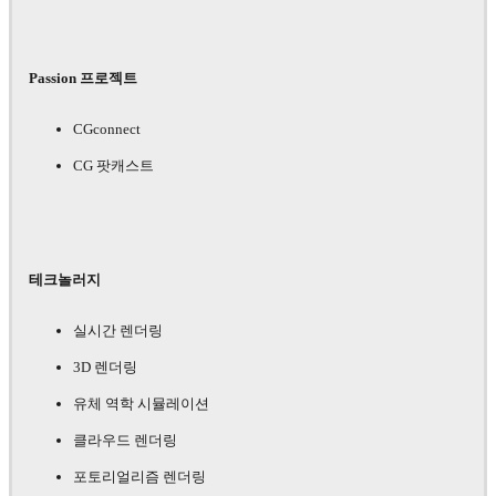
Passion 프로젝트
CGconnect
CG 팟캐스트
테크놀러지
실시간 렌더링
3D 렌더링
유체 역학 시뮬레이션
클라우드 렌더링
포토리얼리즘 렌더링