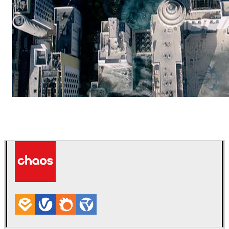
ScanlineVFX
영화