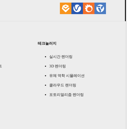
테크놀러지
실시간 렌더링
트
3D 렌더링
유체 역학 시뮬레이션
클라우드 렌더링
포토리얼리즘 렌더링