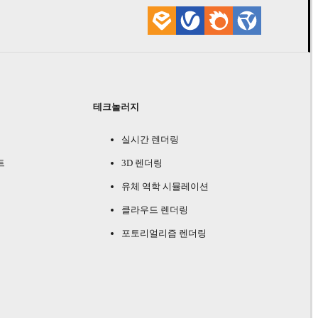
테크놀러지
실시간 렌더링
트
3D 렌더링
유체 역학 시뮬레이션
클라우드 렌더링
포토리얼리즘 렌더링