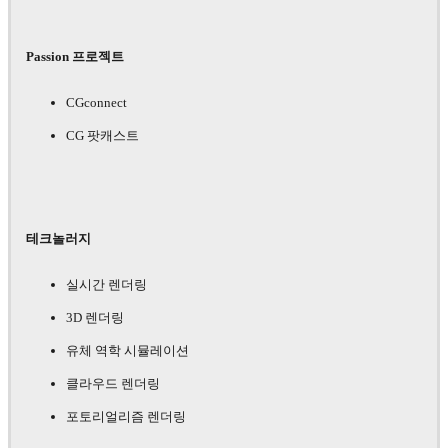
Passion 프로젝트
CGconnect
CG 팟캐스트
테크놀러지
실시간 렌더링
3D 렌더링
유체 역학 시뮬레이션
클라우드 렌더링
포토리얼리즘 렌더링