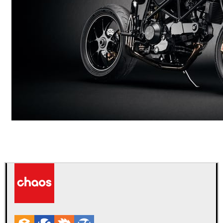
Andreas Fougner Ezelius
자동차