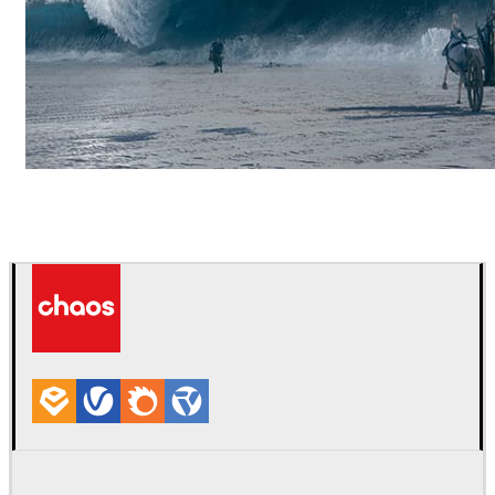
ScanlineVFX
영화