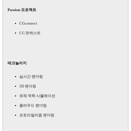
Passion 프로젝트
CGconnect
CG 팟캐스트
테크놀러지
실시간 렌더링
3D 렌더링
유체 역학 시뮬레이션
클라우드 렌더링
포토리얼리즘 렌더링