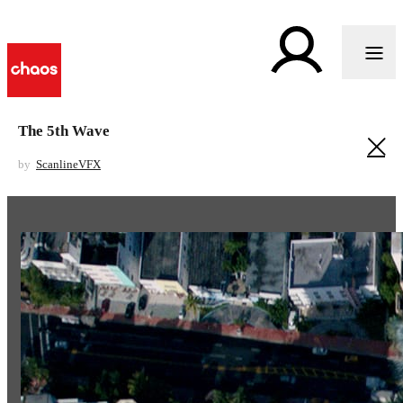
The 5th Wave
by
ScanlineVFX