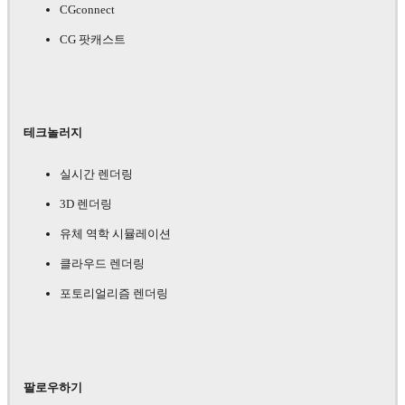
CGconnect
CG 팟캐스트
테크놀러지
실시간 렌더링
3D 렌더링
유체 역학 시뮬레이션
클라우드 렌더링
포토리얼리즘 렌더링
팔로우하기