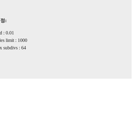
정:
d : 0.01
s limit : 1000
 subdivs : 64