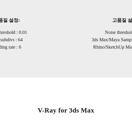
품질 설정:
고품질 설
hreshold : 0.01
Noise threshol
subdivs : 64
3ds Max/Maya Sample
ing rate : 6
Rhino/SketchUp Max
V-Ray for 3ds Max