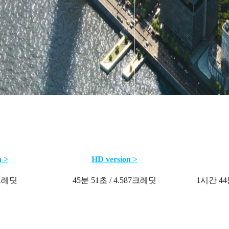
n >
HD version >
7크레딧
45분 51초 / 4.587크레딧
1시간 44