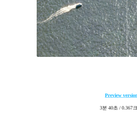
Preview versio
3분 40초 / 0.36