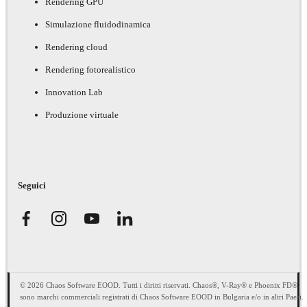
Rendering GPU
Simulazione fluidodinamica
Rendering cloud
Rendering fotorealistico
Innovation Lab
Produzione virtuale
Seguici
© 2026 Chaos Software EOOD. Tutti i diritti riservati. Chaos®, V-Ray® e Phoenix FD®
sono marchi commerciali registrati di Chaos Software EOOD in Bulgaria e/o in altri Paesi.