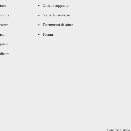
tore
Ottieni supporto
rodotti
Stato del servizio
ftware
Documenti di aiuto
rso
Forum
uisti
ditore
Condizioni d'uso