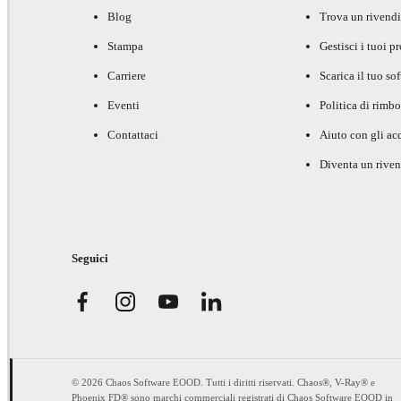
Blog
Trova un rivendi
Stampa
Gestisci i tuoi p
Carriere
Scarica il tuo so
Eventi
Politica di rimbo
Contattaci
Aiuto con gli acq
Diventa un riven
Seguici
© 2026 Chaos Software EOOD. Tutti i diritti riservati. Chaos®, V-Ray® e
Phoenix FD® sono marchi commerciali registrati di Chaos Software EOOD in