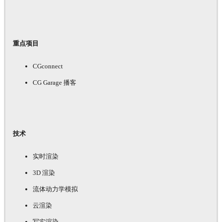
重点项目
CGconnect
CG Garage 播客
技术
实时渲染
3D 渲染
流体动力学模拟
云渲染
写实渲染