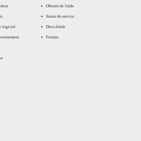
ndeur
Obtenir de l'aide
ts
Statut du service
e logiciel
Docs d'aide
mboursement
Forums
ur