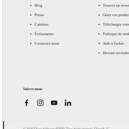
Blog
Trouver un reve
Presse
Gérer vos produi
Carrières
Télécharger votr
Événements
Politique de re
Contactez-nous
Aide à l'achat
Devenir revende
Suivez-nous
© 2026 Chaos Software EOOD. Tous droits réservés. Chaos®, V-