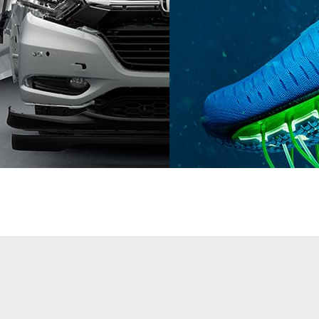
ynes
Automotive
Saddington Baynes
Advertising