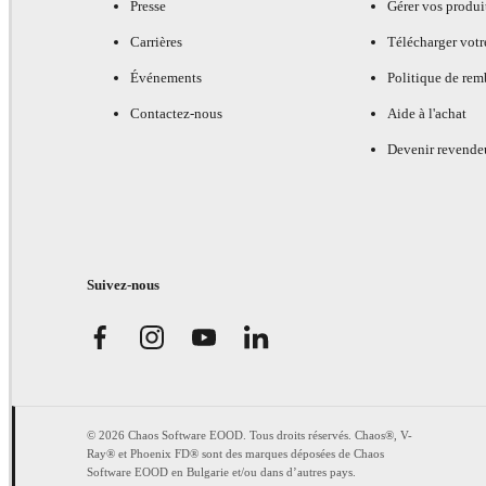
Presse
Gérer vos produi
Carrières
Télécharger votr
Événements
Politique de re
Contactez-nous
Aide à l'achat
Devenir revende
Suivez-nous
© 2026 Chaos Software EOOD. Tous droits réservés. Chaos®, V-
Ray® et Phoenix FD® sont des marques déposées de Chaos
Software EOOD en Bulgarie et/ou dans d’autres pays.