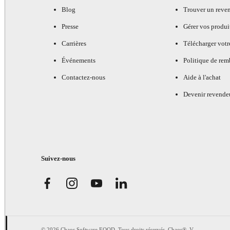
Blog
Trouver un reve
Presse
Gérer vos produi
Carrières
Télécharger votr
Événements
Politique de re
Contactez-nous
Aide à l'achat
Devenir revende
Suivez-nous
© 2026 Chaos Software EOOD. Tous droits réservés. Chaos®, V-