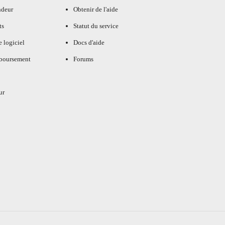
ndeur
Obtenir de l'aide
ts
Statut du service
e logiciel
Docs d'aide
mboursement
Forums
ur