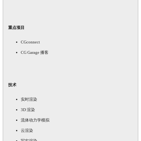
重点项目
CGconnect
CG Garage 播客
技术
实时渲染
3D 渲染
流体动力学模拟
云渲染
写实渲染