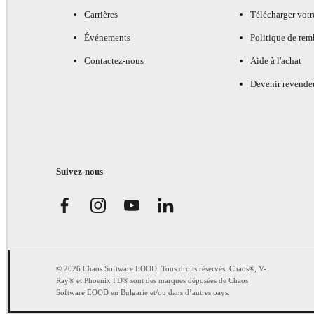
Carrières
Télécharger votr
Événements
Politique de re
Contactez-nous
Aide à l'achat
Devenir revende
Suivez-nous
© 2026 Chaos Software EOOD. Tous droits réservés. Chaos®, V-
Ray® et Phoenix FD® sont des marques déposées de Chaos
Software EOOD en Bulgarie et/ou dans d’autres pays.