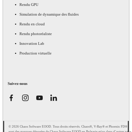
Rendu GPU
Simulation de dynamique des fluides
Rendu en cloud
Rendu photoréaliste
Innovation Lab
Production virtuelle
Suivez-nous
© 2026 Chaos Software EOOD. Tous droits réservés. Chaos®, V-Ray® et Phoenix FD®
sont des marques déposées de Chaos Software EOOD en Bulgarie et/ou dans d’autres pays.