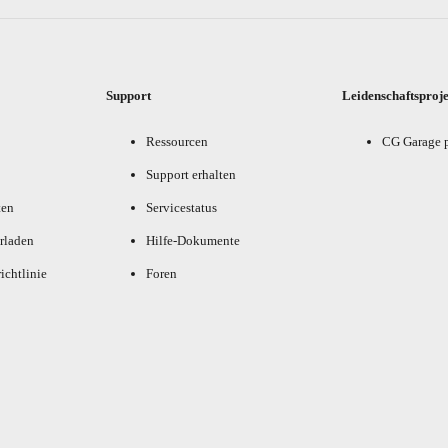
Support
Leidenschaftsproj
Ressourcen
CG Garage 
Support erhalten
ten
Servicestatus
rladen
Hilfe-Dokumente
ichtlinie
Foren