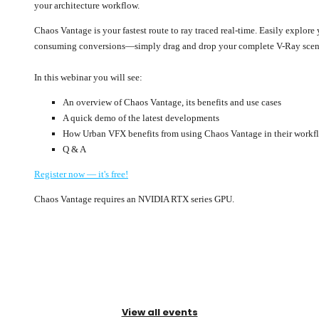
your architecture workflow.
Chaos Vantage is your fastest route to ray traced real-time. Easily explo
consuming conversions—simply drag and drop your complete V-Ray scene
In this webinar you will see:
An overview of Chaos Vantage, its benefits and use cases
A quick demo of the latest developments
How Urban VFX benefits from using Chaos Vantage in their work
Q & A
Register now — it's free!
Chaos Vantage requires an NVIDIA RTX series GPU.
View all events