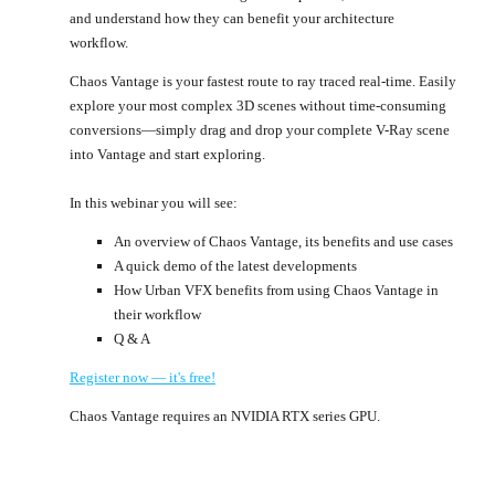
and understand how they can benefit your architecture
workflow.
Chaos Vantage is your fastest route to ray traced real-time. Easily
explore your most complex 3D scenes without time-consuming
conversions—simply drag and drop your complete V-Ray scene
into Vantage and start exploring.
In this webinar you will see:
An overview of Chaos Vantage, its benefits and use cases
A quick demo of the latest developments
How Urban VFX benefits from using Chaos Vantage in
their workflow
Q & A
Register now — it's free!
Chaos Vantage requires an NVIDIA RTX series GPU.