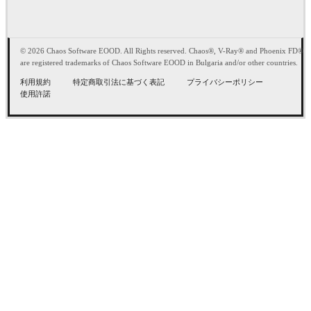
© 2026 Chaos Software EOOD. All Rights reserved. Chaos®, V-Ray® and Phoenix FD®
are registered trademarks of Chaos Software EOOD in Bulgaria and/or other countries.
利用規約
特定商取引法に基づく表記
プライバシーポリシー
使用許諾