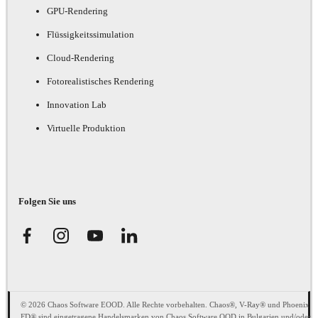
GPU-Rendering
Flüssigkeitssimulation
Cloud-Rendering
Fotorealistisches Rendering
Innovation Lab
Virtuelle Produktion
Folgen Sie uns
© 2026 Chaos Software EOOD. Alle Rechte vorbehalten. Chaos®, V-Ray® und Phoenix
FD® sind eingetragene Handelsmarken von Chaos Software OOD in Bulgarien und/oder