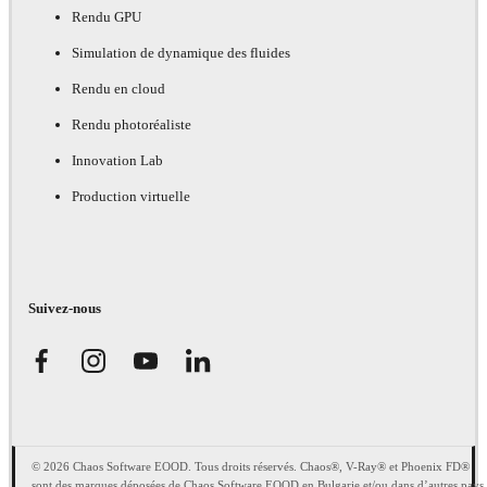
Rendu GPU
Simulation de dynamique des fluides
Rendu en cloud
Rendu photoréaliste
Innovation Lab
Production virtuelle
Suivez-nous
© 2026 Chaos Software EOOD. Tous droits réservés. Chaos®, V-Ray® et Phoenix FD®
sont des marques déposées de Chaos Software EOOD en Bulgarie et/ou dans d’autres pays.