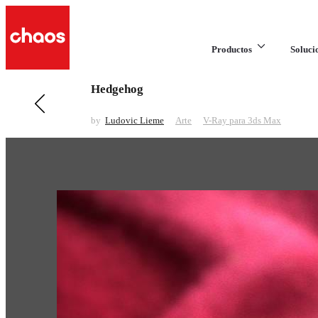
Productos
Soluci
Hedgehog
Anteriores en Arte
Squirrel
by
Ludovic Lieme
Arte
V-Ray para 3ds Max