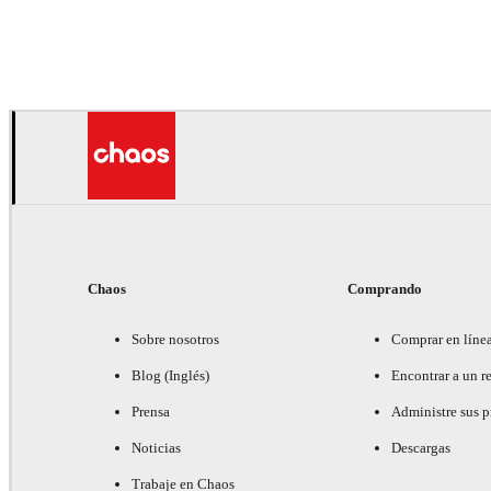
Deepak Jain
Arte
Chaos
Comprando
Sobre nosotros
Comprar en líne
Blog (Inglés)
Encontrar a un re
Prensa
Administre sus 
Noticias
Descargas
Trabaje en Chaos