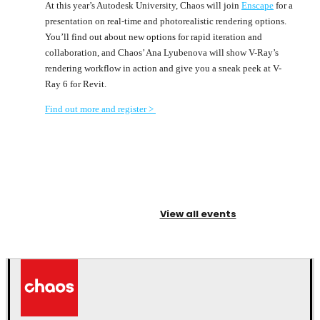
At this year’s Autodesk University, Chaos will join
Enscape
for a
presentation on real-time and photorealistic rendering options.
You’ll find out about new options for rapid iteration and
collaboration, and Chaos’ Ana Lyubenova will show V-Ray’s
rendering workflow in action and give you a sneak peek at V-
Ray 6 for Revit.
Find out more and register >
View all events