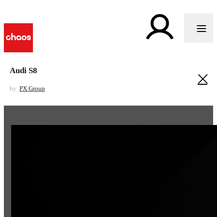
Audi S8
by
PX Group