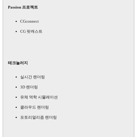
Passion 프로젝트
CGconnect
CG 팟캐스트
테크놀러지
실시간 렌더링
3D 렌더링
유체 역학 시뮬레이션
클라우드 렌더링
포토리얼리즘 렌더링