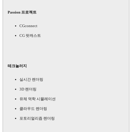
Passion 프로젝트
CGconnect
CG 팟캐스트
테크놀러지
실시간 렌더링
3D 렌더링
유체 역학 시뮬레이션
클라우드 렌더링
포토리얼리즘 렌더링