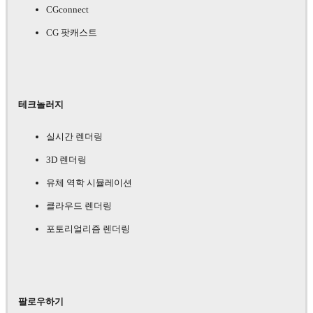
CGconnect
CG 팟캐스트
테크놀러지
실시간 렌더링
3D 렌더링
유체 역학 시뮬레이션
클라우드 렌더링
포토리얼리즘 렌더링
팔로우하기