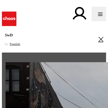
SwD
by
Framlab