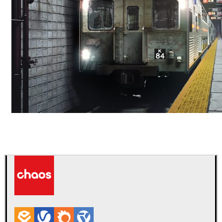
Deepak Jain
아트