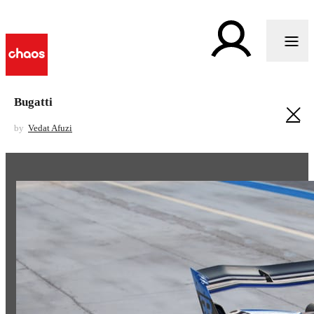
Bugatti
by
Vedat Afuzi