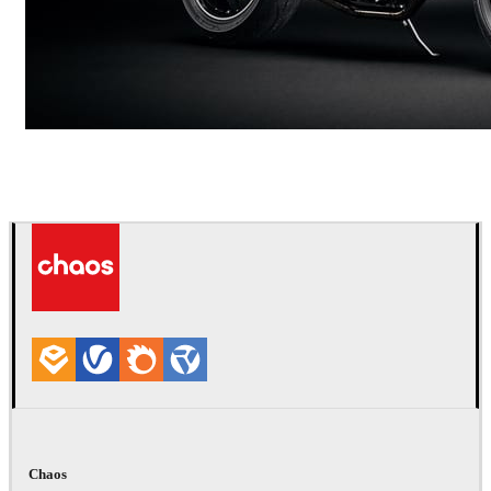
Andreas Fougner Ezelius
자동차
Chaos