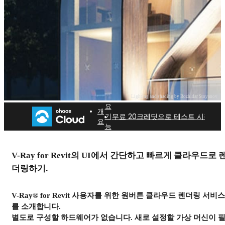
주
Lighting and shading by Bozhidar Stoyanov
요
개
무료 20크레딧으로 테스트 시작하기
기
요
능
들
Cloud rendering for Revit.
V-Ray for Revit의 UI에서 간단하고 빠르게 클라우드로 
카오스 클라우드로 워크플로우 최적화하기
더링하기.
20무료 크레딧으로 테스트 시작하기
V-Ray
®
for Revit 사용자를 위한 원버튼 클라우드 렌더링 서비스
를 소개합니다.
별도로 구성할 하드웨어가 없습니다. 새로 설정할 가상 머신이 