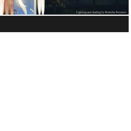
Lighting and shading by Bozhidar Stoyanov
Start with 20 free credits