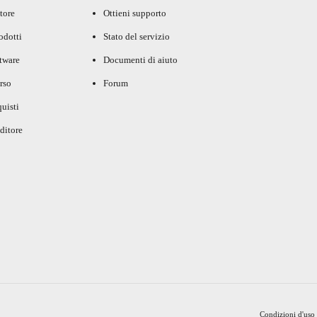
tore
Ottieni supporto
rodotti
Stato del servizio
ftware
Documenti di aiuto
rso
Forum
uisti
ditore
Condizioni d'uso