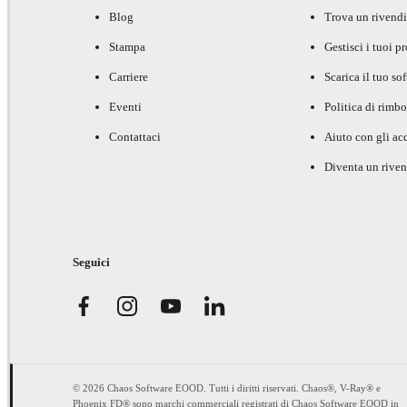
Blog
Trova un rivendi
Stampa
Gestisci i tuoi p
Carriere
Scarica il tuo so
Eventi
Politica di rimbo
Contattaci
Aiuto con gli acq
Diventa un riven
Seguici
© 2026 Chaos Software EOOD. Tutti i diritti riservati. Chaos®, V-Ray® e
Phoenix FD® sono marchi commerciali registrati di Chaos Software EOOD in