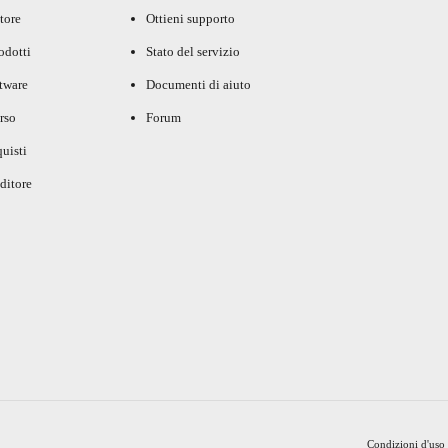
tore
Ottieni supporto
rodotti
Stato del servizio
ftware
Documenti di aiuto
rso
Forum
uisti
ditore
Condizioni d'uso