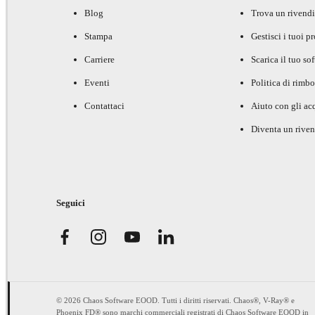
Blog
Trova un rivendi
Stampa
Gestisci i tuoi p
Carriere
Scarica il tuo so
Eventi
Politica di rimbo
Contattaci
Aiuto con gli acq
Diventa un riven
Seguici
© 2026 Chaos Software EOOD. Tutti i diritti riservati. Chaos®, V-Ray® e
Phoenix FD® sono marchi commerciali registrati di Chaos Software EOOD in