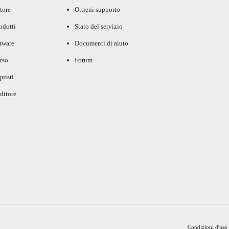
tore
Ottieni supporto
rodotti
Stato del servizio
ftware
Documenti di aiuto
rso
Forum
uisti
ditore
Condizioni d'uso