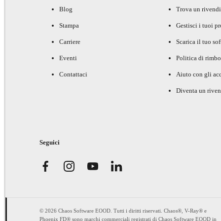
Blog
Trova un rivendi
Stampa
Gestisci i tuoi p
Carriere
Scarica il tuo so
Eventi
Politica di rimbo
Contattaci
Aiuto con gli acq
Diventa un riven
Seguici
© 2026 Chaos Software EOOD. Tutti i diritti riservati. Chaos®, V-Ray® e
Phoenix FD® sono marchi commerciali registrati di Chaos Software EOOD in