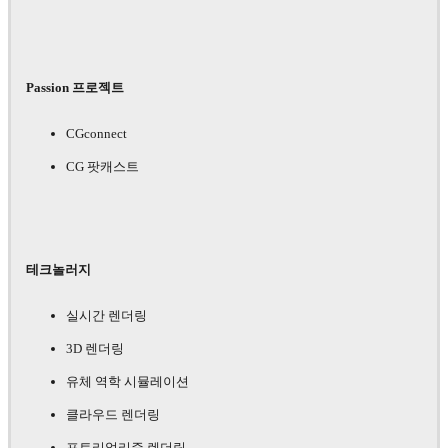
Passion 프로젝트
CGconnect
CG 팟캐스트
테크놀러지
실시간 렌더링
3D 렌더링
유체 역학 시뮬레이션
클라우드 렌더링
포토리얼리즘 렌더링